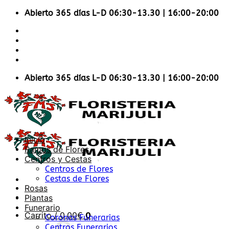
Saltar
Abierto 365 días L-D 06:30-13.30 | 16:00-20:00
al
Accesibilidad en la Web
contenido
Envios Nacionales
Envíos Internacionales
Contacto
Abierto 365 días L-D 06:30-13.30 | 16:00-20:00
Inicio
Ramos de Flores
Centros y Cestas
Centros de Flores
Cestas de Flores
Rosas
Plantas
Funerario
Carrito /
0,00
€
0
Coronas Funerarias
Centros Funerarios