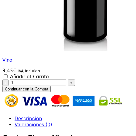
Vino
9,45
€
IVA Incluido
Añadir al Carrito
Centro
Flores
Continuar con la Compra
Nigeria
cantidad
Descripción
Valoraciones (0)