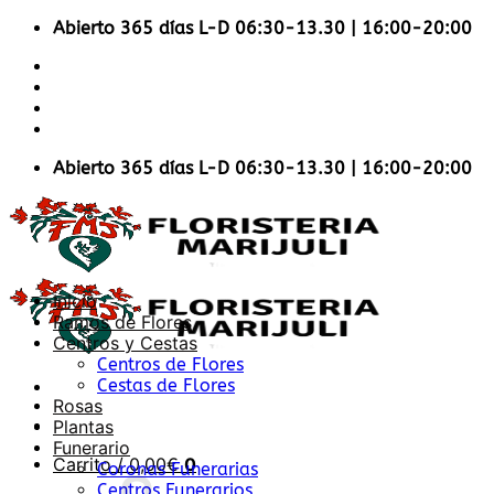
Saltar
Abierto 365 días L-D 06:30-13.30 | 16:00-20:00
al
Accesibilidad en la Web
contenido
Envios Nacionales
Envíos Internacionales
Contacto
Abierto 365 días L-D 06:30-13.30 | 16:00-20:00
Inicio
Ramos de Flores
Centros y Cestas
Centros de Flores
Cestas de Flores
Rosas
Plantas
Funerario
Carrito /
0,00
€
0
Coronas Funerarias
Centros Funerarios