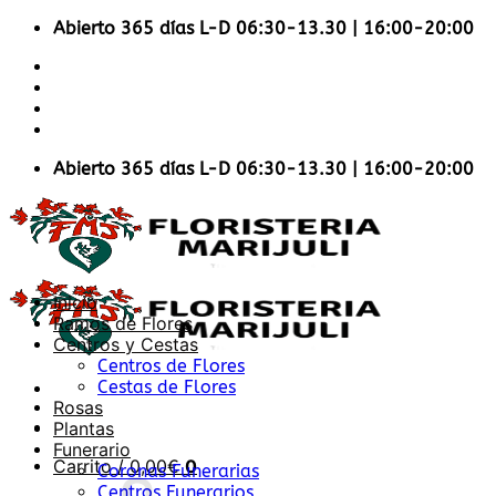
Saltar
Abierto 365 días L-D 06:30-13.30 | 16:00-20:00
al
Accesibilidad en la Web
contenido
Envios Nacionales
Envíos Internacionales
Contacto
Abierto 365 días L-D 06:30-13.30 | 16:00-20:00
Inicio
Ramos de Flores
Centros y Cestas
Centros de Flores
Cestas de Flores
Rosas
Plantas
Funerario
Carrito /
0,00
€
0
Coronas Funerarias
Centros Funerarios