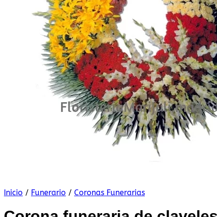
Inicio
/
Funerario
/
Coronas Funerarias
Corona funeraria de claveles