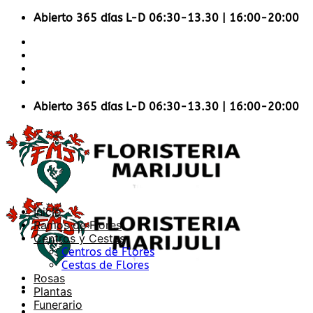
Saltar
Abierto 365 días L-D 06:30-13.30 | 16:00-20:00
al
Accesibilidad en la Web
contenido
Envios Nacionales
Envíos Internacionales
Contacto
Abierto 365 días L-D 06:30-13.30 | 16:00-20:00
Inicio
Ramos de Flores
Centros y Cestas
Centros de Flores
Cestas de Flores
Rosas
Plantas
Funerario